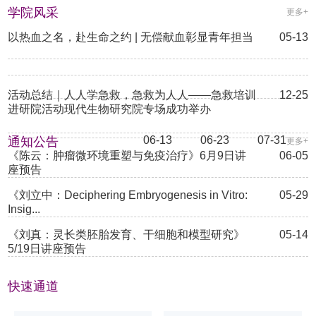
suppresses liver tumorigenesis by restricting hepatocyte-
学院风采
https://doi.org/10.1016/j.jcmgh.2021.08.014
更多+
driven macrophage activation and inflammation. Immunity
以热血之名，赴生命之约 | 无偿献血彰显青年担当
《Weixing
05-13
2021. DOI: https://doi.org/10.1016/j.immuni.2021.04.27
Zong:
Nitrogen
《刁
Metabolism
亚
in
活动总结｜人人学急救，急救为人人——急救培训
12-25
锐：
Cancer》
进研院活动现代生物研究院专场成功举办
《黄
Regeneration
8...
立
Genomics:
06-13
06-23
07-31
通知公告
更多+
豪：
From
《陈云：肿瘤微环境重塑与免疫治疗》6月9日讲
06-05
When
Omics
座预告
Skin
Technol...
Inflammation
《刘立中：Deciphering Embryogenesis in Vitro:
05-29
Reaches
Insig...
the
Gut:
《刘真：灵长类胚胎发育、干细胞和模型研究》
05-14
A...
5/19日讲座预告
快速通道