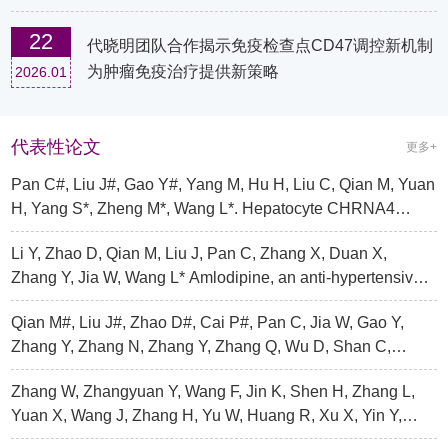
22
代晓明团队合作揭示免疫检查点CD47调控新机制
为肿瘤免疫治疗提供新策略
2026.01
代表性论文
更多+
Pan C#, Liu J#, Gao Y#, Yang M, Hu H, Liu C, Qian M, Yuan
H, Yang S*, Zheng M*, Wang L*. Hepatocyte CHRNA4
mediates the MASH-promotive effects of immune cells-
Li Y, Zhao D, Qian M, Liu J, Pan C, Zhang X, Duan X,
produced acetylcholine and smoking exposure in mice and
Zhang Y, Jia W, Wang L* Amlodipine, an anti-hypertensive
humans. Cell Metabolism. 2023 Dec; 35(12): 2231-2249.
drug, alleviates non-alcoholic fatty liver disease by
Qian M#, Liu J#, Zhao D#, Cai P#, Pan C, Jia W, Gao Y,
modulating gut microbiota. Br J Pharmacol 2021. DOI:
Zhang Y, Zhang N, Zhang Y, Zhang Q, Wu D, Shan C,
https://doi.org/10.1111/bph.15768
Zhang M, Schnabl B, Yang S*, Shen X*, Wang L*. Aryl
Zhang W, Zhangyuan Y, Wang F, Jin K, Shen H, Zhang L,
hydrocarbon receptor deficiency in intestinal epithelial cells
Yuan X, Wang J, Zhang H, Yu W, Huang R, Xu X, Yin Y,
aggravates alcohol-related liver disease. Cellular and
Zhong G, Lin A*, Sun B*. The zinc finger protein Miz1
Molecular Gastroenterology and Hepatology 2021. DOI: