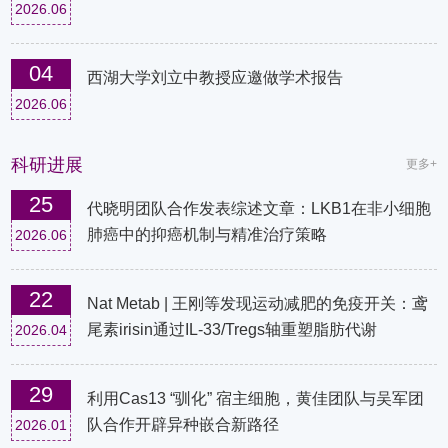
2026.06
04
西湖大学刘立中教授应邀做学术报告
2026.06
科研进展
更多+
25
代晓明团队合作发表综述文章：LKB1在非小细胞
肺癌中的抑癌机制与精准治疗策略
2026.06
22
Nat Metab | 王刚等发现运动减肥的免疫开关：鸢
尾素irisin通过IL-33/Tregs轴重塑脂肪代谢
2026.04
29
利用Cas13 “驯化” 宿主细胞，黄佳团队与吴军团
队合作开辟异种嵌合新路径
2026.01